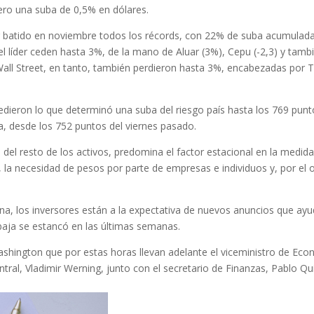
ro una suba de 0,5% en dólares.
er batido en noviembre todos los récords, con 22% de suba acumulada
el líder ceden hasta 3%, de la mano de Aluar (3%), Cepu (-2,3) y tamb
ll Street, en tanto, también perdieron hasta 3%, encabezadas por T
dieron lo que determinó una suba del riesgo país hasta los 769 punt
a, desde los 752 puntos del viernes pasado.
del resto de los activos, predomina el factor estacional en la medid
, la necesidad de pesos por parte de empresas e individuos y, por el o
a, los inversores están a la expectativa de nuevos anuncios que ay
baja se estancó en las últimas semanas.
hington que por estas horas llevan adelante el viceministro de Eco
ntral, Vladimir Werning, junto con el secretario de Finanzas, Pablo Qu