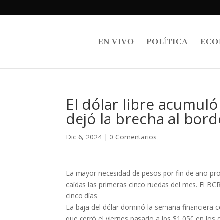
EN VIVO
POLÍTICA
ECO
El dólar libre acumul
dejó la brecha al bord
Dic 6, 2024
|
0 Comentarios
La mayor necesidad de pesos por fin de año pro
caídas las primeras cinco ruedas del mes. El B
cinco días
La baja del dólar dominó la semana financiera co
que cerró el viernes pasado a los $1.050 en los 