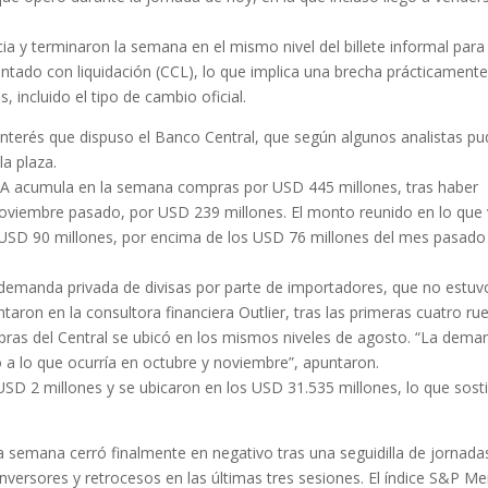
a y terminaron la semana en el mismo nivel del billete informal para
ontado con liquidación (CCL), lo que implica una brecha prácticament
, incluido el tipo de cambio oficial.
interés que dispuso el Banco Central, que según algunos analistas p
la plaza.
CRA acumula en la semana compras por USD 445 millones, tras haber
oviembre pasado, por USD 239 millones. El monto reunido en lo que 
 USD 90 millones, por encima de los USD 76 millones del mes pasad
demanda privada de divisas por parte de importadores, que no estuv
taron en la consultora financiera Outlier, tras las primeras cuatro ru
pras del Central se ubicó en los mismos niveles de agosto. “La dema
 a lo que ocurría en octubre y noviembre”, apuntaron.
USD 2 millones y se ubicaron en los USD 31.535 millones, lo que sost
 semana cerró finalmente en negativo tras una seguidilla de jornada
inversores y retrocesos en las últimas tres sesiones. El índice S&P Me