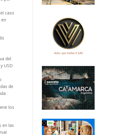
 el caso
e en
udo
va del
o y USD
o
edas de
nda
iene los
s en las
rval