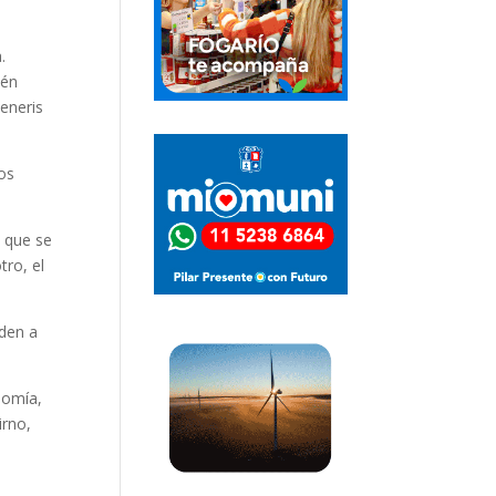
.
ién
eneris
os
a que se
tro, el
uden a
nomía,
irno,