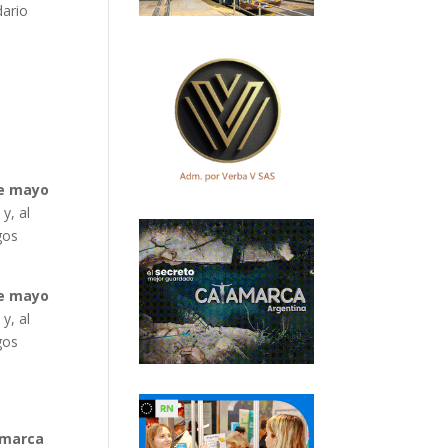
dario
de mayo
y, al
gos
de mayo
y, al
gos
 marca