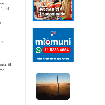
 de
 fue el
n
y
.
 la
orial.
El
omo