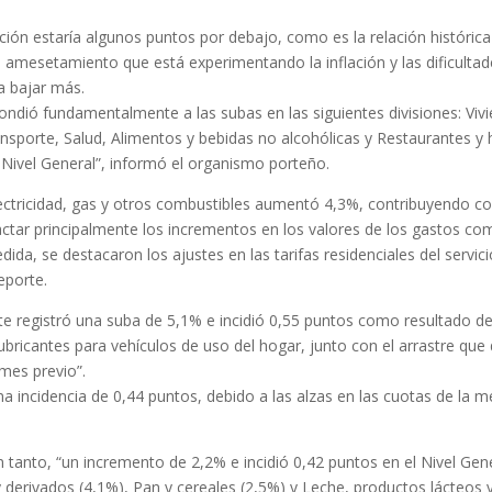
ación estaría algunos puntos por debajo, como es la relación histórica
 amesetamiento que está experimentando la inflación y las dificulta
la bajar más.
ondió fundamentalmente a las subas en las siguientes divisiones: Viv
ansporte, Salud, Alimentos y bebidas no alcohólicas y Restaurantes y 
 Nivel General”, informó el organismo porteño.
electricidad, gas y otros combustibles aumentó 4,3%, contribuyendo c
actar principalmente los incrementos en los valores de los gastos c
dida, se destacaron los ajustes en las tarifas residenciales del servic
eporte.
rte registró una suba de 5,1% e incidió 0,55 puntos como resultado de
bricantes para vehículos de uso del hogar, junto con el arrastre que 
 mes previo”.
na incidencia de 0,44 puntos, debido a las alzas en las cuotas de la m
 tanto, “un incremento de 2,2% e incidió 0,42 puntos en el Nivel Gene
 derivados (4,1%), Pan y cereales (2,5%) y Leche, productos lácteos 