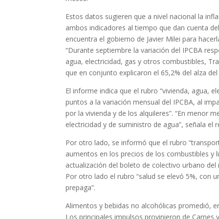
Estos datos sugieren que a nivel nacional la infl
ambos indicadores al tiempo que dan cuenta del
encuentra el gobierno de Javier Milei para hacer
“Durante septiembre la variación del IPCBA resp
agua, electricidad, gas y otros combustibles, Tr
que en conjunto explicaron el 65,2% del alza del
El informe indica que el rubro “vivienda, agua, 
puntos a la variación mensual del IPCBA, al imp
por la vivienda y de los alquileres”. “En menor me
electricidad y de suministro de agua”, señala el r
Por otro lado, se informó que el rubro “transpo
aumentos en los precios de los combustibles y lu
actualización del boleto de colectivo urbano del
Por otro lado el rubro “salud se elevó 5%, con u
prepaga”.
Alimentos y bebidas no alcohólicas promedió, en
Los principales impulsos provinieron de Carnes y