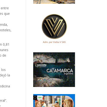
 entre
des que
ienda,
hoteles,
on 0,81
omunes
io de
 los
dejó la
edicina
ral”.
y