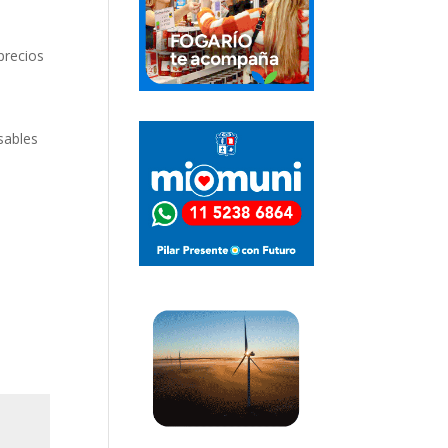
precios
s
sables