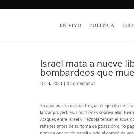
EN VIVO
POLÍTICA
ECO
Israel mata a nueve l
bombardeos que muestr
Dic 4, 2024
|
0 Comentarios
En apenas seis días de tregua, el ejército de I
lanzar proyectiles. Los drones sobrevuelan Beir
Ataques entre Israel y Hezbolá tensan el acuerd
rehenes antes de su toma de posesión o “lo pag
por una operación israelí y pide al comité de veri