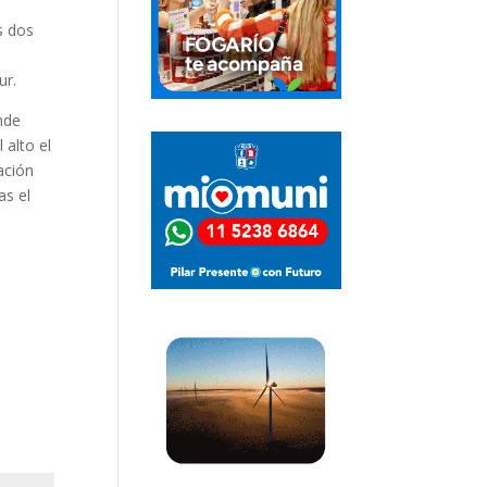
s dos
ur.
nde
 alto el
ación
as el