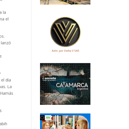
a la
ma el
os.
 lanzó
e
y
el día
nas. La
l. Hamás
s
abih