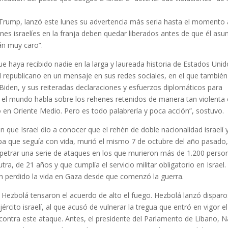
 Trump, lanzó este lunes su advertencia más seria hasta el momento 
enes israelíes en la franja deben quedar liberados antes de que él asu
án muy caro”.
e haya recibido nadie en la larga y laureada historia de Estados Unid
 el republicano en un mensaje en sus redes sociales, en el que también
Biden, y sus reiteradas declaraciones y esfuerzos diplomáticos para
do el mundo habla sobre los rehenes retenidos de manera tan violenta 
 en Oriente Medio. Pero es todo palabrería y poca acción”, sostuvo.
 que Israel dio a conocer que el rehén de doble nacionalidad israelí 
 que seguía con vida, murió el mismo 7 de octubre del año pasado, 
erpetrar una serie de ataques en los que murieron más de 1.200 perso
utra, de 21 años y que cumplía el servicio militar obligatorio en Israe
n perdido la vida en Gaza desde que comenzó la guerra.
 y Hezbolá tensaron el acuerdo de alto el fuego. Hezbolá lanzó disparo
ército israelí, al que acusó de vulnerar la tregua que entró en vigor el
 contra este ataque. Antes, el presidente del Parlamento de Líbano, N