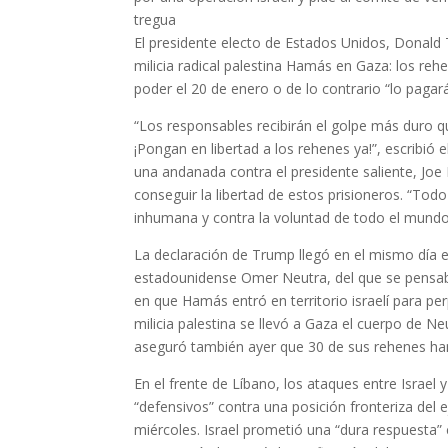
tregua
El presidente electo de Estados Unidos, Donald
milicia radical palestina Hamás en Gaza: los reh
poder el 20 de enero o de lo contrario “lo pagar
“Los responsables recibirán el golpe más duro qu
¡Pongan en libertad a los rehenes ya!”, escribió
una andanada contra el presidente saliente, Joe 
conseguir la libertad de estos prisioneros. “To
inhumana y contra la voluntad de todo el mundo
La declaración de Trump llegó en el mismo día en
estadounidense Omer Neutra, del que se pensaba
en que Hamás entró en territorio israelí para p
milicia palestina se llevó a Gaza el cuerpo de Ne
aseguró también ayer que 30 de sus rehenes ha
En el frente de Líbano, los ataques entre Israel
“defensivos” contra una posición fronteriza del ej
miércoles. Israel prometió una “dura respuesta”