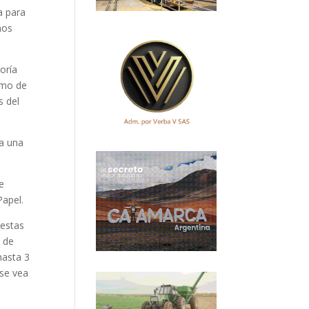
a para
ños
oría
imo de
s del
ra una
e
Papel.
uestas
s de
hasta 3
 se vea