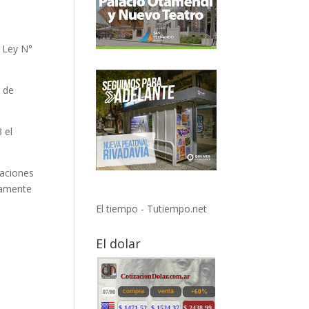
O Ley N°
r de
 el
raciones
damente
El tiempo - Tutiempo.net
El dolar