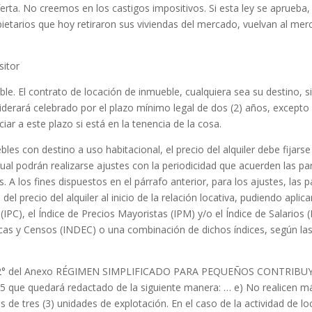
erta. No creemos en los castigos impositivos. Si esta ley se aprueba,
etarios que hoy retiraron sus viviendas del mercado, vuelvan al mer
sitor
ble. El contrato de locación de inmueble, cualquiera sea su destino, s
derará celebrado por el plazo mínimo legal de dos (2) años, excepto 
iar a este plazo si está en la tenencia de la cosa.
bles con destino a uso habitacional, el precio del alquiler debe fijar
ual podrán realizarse ajustes con la periodicidad que acuerden las pa
. A los fines dispuestos en el párrafo anterior, para los ajustes, las p
 precio del alquiler al inicio de la relación locativa, pudiendo aplica
IPC), el Índice de Precios Mayoristas (IPM) y/o el Índice de Salarios (
ticas y Censos (INDEC) o una combinación de dichos índices, según la
ículo 2° del Anexo RÉGIMEN SIMPLIFICADO PARA PEQUEÑOS CONTRIB
 que quedará redactado de la siguiente manera: … e) No realicen m
 de tres (3) unidades de explotación. En el caso de la actividad de lo