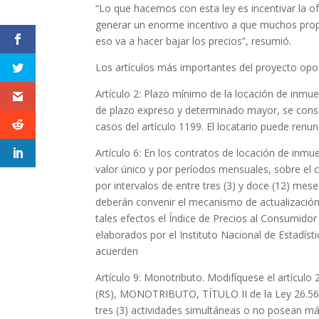
“Lo que hacemos con esta ley es incentivar la of
generar un enorme incentivo a que muchos propi
eso va a hacer bajar los precios”, resumió.
Los artículos más importantes del proyecto opo
Artículo 2: Plazo mínimo de la locación de inmue
de plazo expreso y determinado mayor, se consi
casos del artículo 1199. El locatario puede renunc
Artículo 6: En los contratos de locación de inmue
valor único y por períodos mensuales, sobre el c
por intervalos de entre tres (3) y doce (12) meses
deberán convenir el mecanismo de actualización del
tales efectos el Índice de Precios al Consumidor (
elaborados por el Instituto Nacional de Estadís
acuerden
Artículo 9: Monotributo. Modifíquese el art
(RS), MONOTRIBUTO, TÍTULO II de la Ley 26.565
tres (3) actividades simultáneas o no posean más