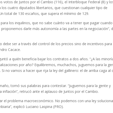
os votos de Juntos por el Cambio (116), el Interbloque Federal (8) y l
los cuatro diputados libertarios, que cuestionan cualquier tipo de
. Un total de 130 escaños, que supera el mínimo de 129.
o para los inquilinos, que no sabe cuánto va a tener que pagar cuando
o proponemos darle más autonomía a las partes en la negociación”, d
o debe ser a través del control de los precios sino de incentivos para
andro Cacace.
reguntó a quién beneficia bajar los contratos a dos años. “¿A las minor
ctualizaciones por año? Equilibremos, muchachos, juguemos para la ge
 no vamos a hacer que rija la ley del gallinero: el de arriba caga al 
amaño, tomó sus palabras para contestar. “Juguemos para la gente y
inflación”, retrucó ante el aplauso de Juntos por el Cambio.
onar el problema macroeconómico. No podemos con una ley solucionar
cambiaria”, explicó Luciano Laspina (PRO).