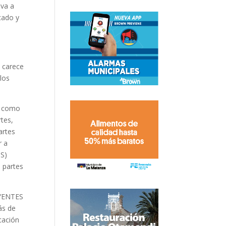
 va a
cado y
i carece
los
se como
rtes,
artes
r a
IS)
s partes
UYENTES
ás de
cación