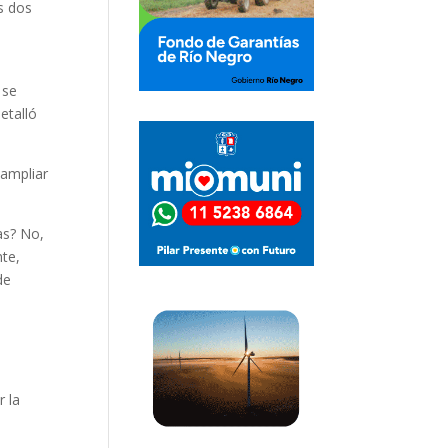
os dos
 se
etalló
 ampliar
ías? No,
nte,
de
 la