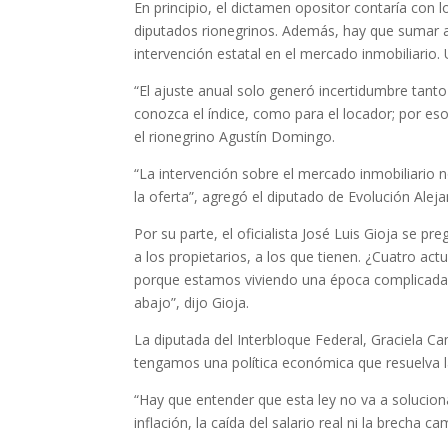
En principio, el dictamen opositor contaría con l
diputados rionegrinos. Además, hay que sumar a 
intervención estatal en el mercado inmobiliario
“El ajuste anual solo generó incertidumbre tant
conozca el índice, como para el locador; por es
el rionegrino Agustín Domingo.
“La intervención sobre el mercado inmobiliario n
la oferta”, agregó el diputado de Evolución Alej
Por su parte, el oficialista José Luis Gioja se p
a los propietarios, a los que tienen. ¿Cuatro a
porque estamos viviendo una época complicada. Si
abajo”, dijo Gioja.
La diputada del Interbloque Federal, Graciela C
tengamos una política económica que resuelva la 
“Hay que entender que esta ley no va a soluci
inflación, la caída del salario real ni la brecha 