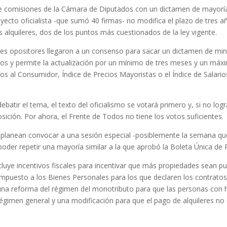
de comisiones de la Cámara de Diputados con un dictamen de mayorí
oyecto oficialista -que sumó 40 firmas- no modifica el plazo de tres a
os alquileres, dos de los puntos más cuestionados de la ley vigente.
ues opositores llegaron a un consenso para sacar un dictamen de min
años y permite la actualización por un mínimo de tres meses y un máx
ios al Consumidor, Índice de Precios Mayoristas o el Índice de Salario
atir el tema, el texto del oficialismo se votará primero y, si no log
sición. Por ahora, el Frente de Todos no tiene los votos suficientes.
 planean convocar a una sesión especial -posiblemente la semana qu
 poder repetir una mayoría similar a la que aprobó la Boleta Única de 
cluye incentivos fiscales para incentivar que más propiedades sean p
el impuesto a los Bienes Personales para los que declaren los contrato
), una reforma del régimen del monotributo para que las personas con 
régimen general y una modificación para que el pago de alquileres no