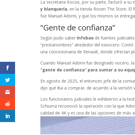
La secretaria Kocsis, por su parte, facturó a s
y blanquería
, en la tienda Rosen The Store. El 
fue Manuel Adorni, y que los mismos se entregar
“Gente de confianza”
Según pudo saber
Infobae
de fuentes judiciale
“prestanombres” alrededor del exvocero. Contó
una concesionaria de Renault, donde ofrecían p
Cuando Manuel Adorni fue designado vocero, la 
“gente de confianza” para sumar a su equi
En agosto de 2025, el entonces jefe de la comun
dijo qué iba a comprar, de acuerdo a la versión v
Los funcionarios judiciales le exhibieron a la te
Schiuma reconoció la operación con la que Ad
calidad de 4K y es una de las opciones de más 