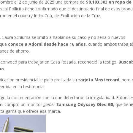
u nombre el 2 de junio de 2025 una compra de
$8.183.303 en ropa d
fiscal Pollicita tiene confirmado que el destinatario final de esos prod
on en el country Indio Cuá, de Exaltación de la Cruz.
s, Laura Schiuma se limitó a hablar de su caso y no señaló nuevos
 que
conoce a Adorni desde hace 16 años
, cuando ambos trabaja
lanes de ahorro.
convocó para trabajar en Casa Rosada, reconoció la testigo.
Busca
po.
icación presidencial le pidió prestada su
tarjeta Mastercard
, pero 
ertida en la testimonial.
stigo la documentación con la que detectaron la irregularidad. Entonce
orni compró un monitor
gamer
Samsung Odyssey Oled G8,
que tien
alta gama que ofrece esa marca.