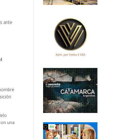
es ante
l
 nombre
isición
delo
con una