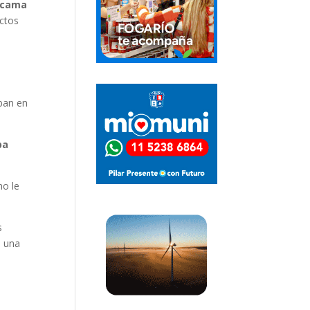
e cama
uctos
ban en
ba
no le
s
e una