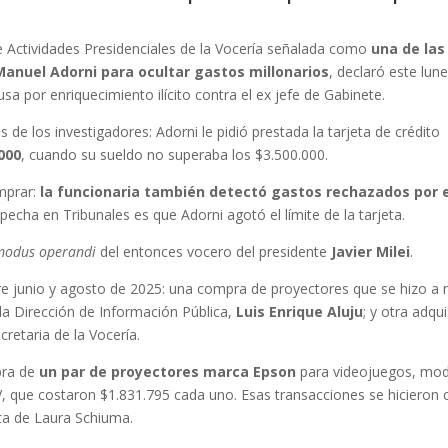
 de Actividades Presidenciales de la Vocería señalada como
una de las
Manuel Adorni para ocultar gastos millonarios
, declaró este lun
usa por enriquecimiento ilícito contra el ex jefe de Gabinete.
de los investigadores: Adorni le pidió prestada la tarjeta de crédito
000
, cuando su sueldo no superaba los $3.500.000.
mprar:
la funcionaria también detectó gastos rechazados por e
pecha en Tribunales es que Adorni agotó el límite de la tarjeta.
modus operandi
del entonces vocero del presidente
Javier Milei
.
ntre junio y agosto de 2025: una compra de proyectores que se hizo a
la Dirección de Información Pública,
Luis Enrique Aluju
; y otra adqu
ecretaria de la Vocería.
pra de
un par de proyectores marca Epson
para videojuegos, mo
que costaron $1.831.795 cada uno. Esas transacciones se hicieron 
ta de Laura Schiuma.