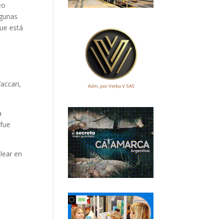
eo
lgunas
que está
accari,
a
 fue
lear en