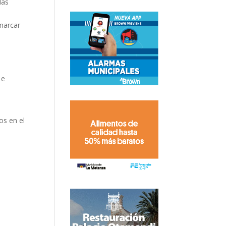
las
 marcar
 e
os en el