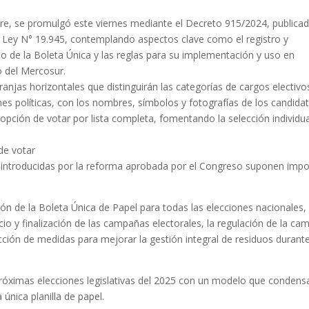
e, se promulgó este viernes mediante el Decreto 915/2024, publicad
 la Ley N° 19.945, contemplando aspectos clave como el registro y
ido de la Boleta Única y las reglas para su implementación y uso en
o del Mercosur.
anjas horizontales que distinguirán las categorías de cargos electivo
nes políticas, con los nombres, símbolos y fotografías de los candida
a opción de votar por lista completa, fomentando la selección individu
de votar
l introducidas por la reforma aprobada por el Congreso suponen imp
ón de la Boleta Única de Papel para todas las elecciones nacionales, 
cio y finalización de las campañas electorales, la regulación de la c
ucción de medidas para mejorar la gestión integral de residuos durante
próximas elecciones legislativas del 2025 con un modelo que condens
 única planilla de papel.