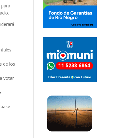
s para
acío.
siderará
ntales
s de los
a votar
e
o base