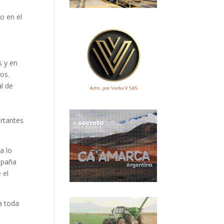
o en el
s y en
tos.
al de
ortantes
a lo
ampaña
 el
a toda